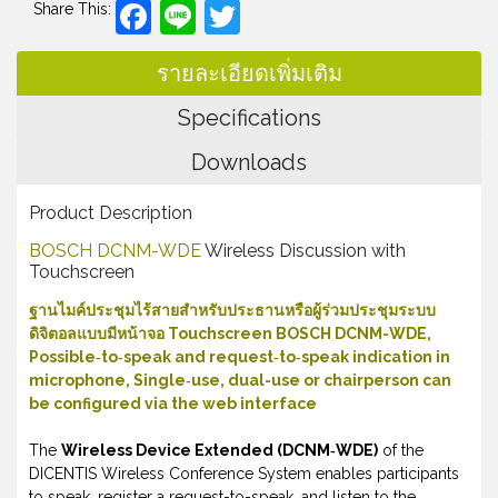
Facebook
Line
Twitter
Share This:
รายละเอียดเพิ่มเติม
Specifications
Downloads
Product Description
BOSCH DCNM-WDE
Wireless Discussion with
Touchscreen
ฐานไมค์ประชุมไร้สายสำหรับประธานหรือผู้ร่วมประชุมระบบ
ดิจิตอลแบบมีหน้าจอ Touchscreen BOSCH DCNM-WDE,
Possible‑to‑speak and request‑to‑speak indication in
microphone, Single‑use, dual-use or chairperson can
be configured via the web interface
The
Wireless Device Extended (DCNM‑WDE)
of the
DICENTIS Wireless Conference System enables participants
to speak, register a request-to-speak, and listen to the