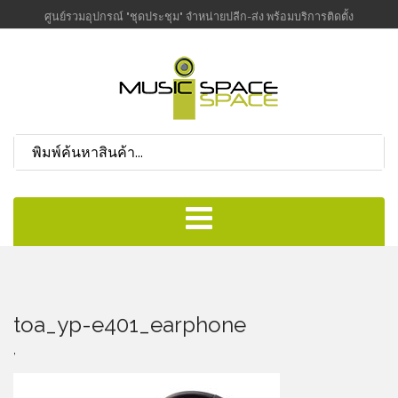
ศูนย์รวมอุปกรณ์ "ชุดประชุม" จำหน่ายปลีก-ส่ง พร้อมบริการติดตั้ง
toa_yp-e401_earphone
,