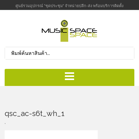
ศูนย์รวมอุปกรณ์ "ชุดประชุม" จำหน่ายปลีก-ส่ง พร้อมบริการติดตั้ง
qsc_ac-s6t_wh_1
,