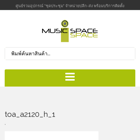
ศูนย์รวมอุปกรณ์ "ชุดประชุม" จำหน่ายปลีก-ส่ง พร้อมบริการติดตั้ง
toa_a2120_h_1
,