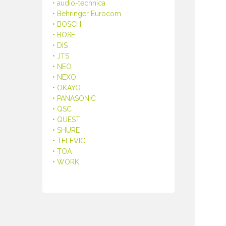
• audio-technica
• Behringer Eurocom
• BOSCH
• BOSE
• DIS
• JTS
• NEO
• NEXO
• OKAYO
• PANASONIC
• QSC
• QUEST
• SHURE
• TELEVIC
• TOA
• WORK