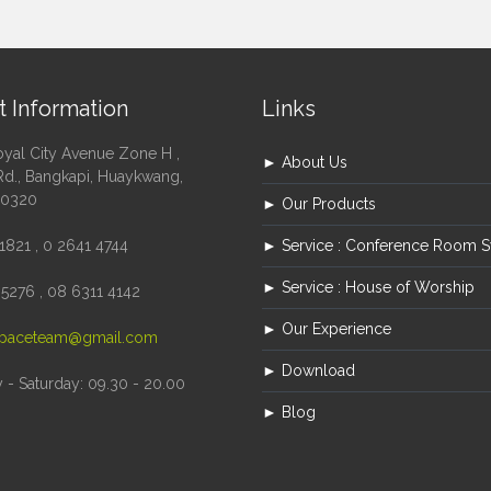
t Information
Links
oyal City Avenue Zone H ,
► About Us
Rd., Bangkapi, Huaykwang,
10320
► Our Products
1821 , 0 2641 4744
► Service : Conference Room 
► Service : House of Worship
5276 , 08 6311 4142
► Our Experience
paceteam@gmail.com
► Download
- Saturday: 09.30 - 20.00
► Blog