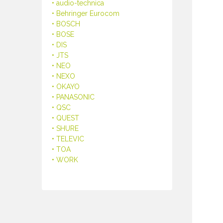
• audio-technica
• Behringer Eurocom
• BOSCH
• BOSE
• DIS
• JTS
• NEO
• NEXO
• OKAYO
• PANASONIC
• QSC
• QUEST
• SHURE
• TELEVIC
• TOA
• WORK