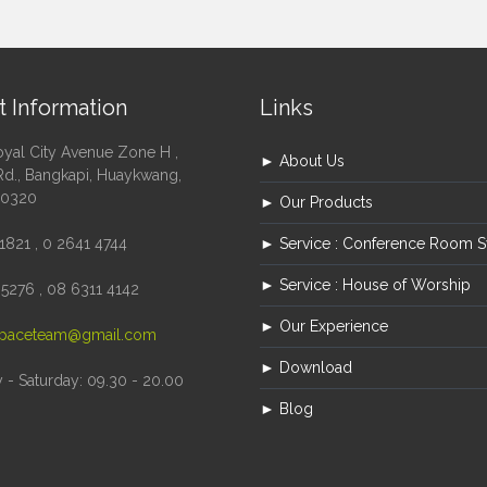
t Information
Links
oyal City Avenue Zone H ,
► About Us
Rd., Bangkapi, Huaykwang,
10320
► Our Products
1821 , 0 2641 4744
► Service : Conference Room 
► Service : House of Worship
5276 , 08 6311 4142
► Our Experience
paceteam@gmail.com
► Download
- Saturday: 09.30 - 20.00
► Blog