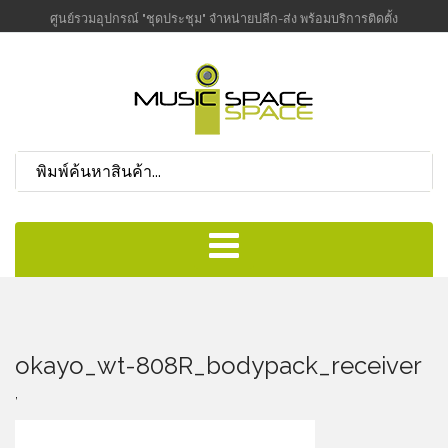
ศูนย์รวมอุปกรณ์ "ชุดประชุม" จำหน่ายปลีก-ส่ง พร้อมบริการติดตั้ง
okayo_wt-808R_bodypack_receiver
,