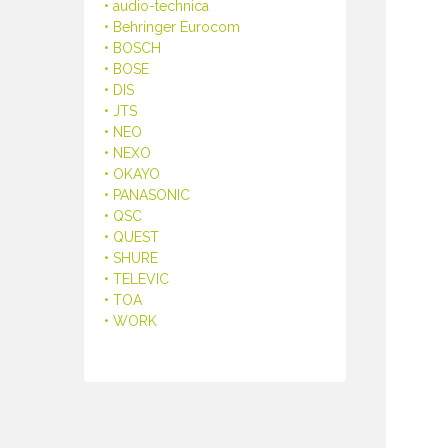
• audio-technica
• Behringer Eurocom
• BOSCH
• BOSE
• DIS
• JTS
• NEO
• NEXO
• OKAYO
• PANASONIC
• QSC
• QUEST
• SHURE
• TELEVIC
• TOA
• WORK