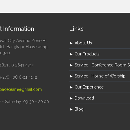
t Information
Links
oyal City Avenue Zone H ,
► About Us
Rd., Bangkapi, Huaykwang,
10320
► Our Products
1821 , 0 2641 4744
► Service : Conference Room 
► Service : House of Worship
5276 , 08 6311 4142
► Our Experience
paceteam@gmail.com
► Download
- Saturday: 09.30 - 20.00
► Blog