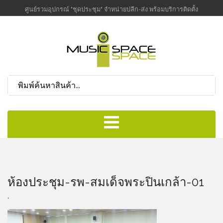
ศูนย์รวมอุปกรณ์ "ชุดประชุม" จำหน่ายปลีก-ส่ง พร้อมบริการติดตั้ง
ห้องประชุม-รพ-สมเด็จพระปิ่นเกล้า-01
,