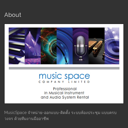
About
MusicSpace จำหน่าย-ออกแบบ-ติดตั้ง ระบบห้องประชุม แบบครบ
วงจร ด้วยทีมงานมืออาชีพ