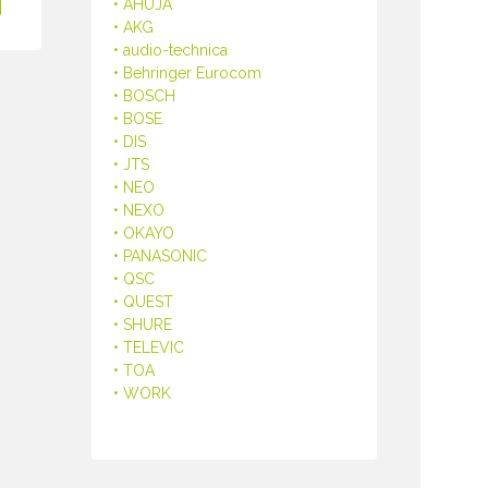
• AHUJA
• AKG
• audio-technica
• Behringer Eurocom
• BOSCH
• BOSE
• DIS
• JTS
• NEO
• NEXO
• OKAYO
• PANASONIC
• QSC
• QUEST
• SHURE
• TELEVIC
• TOA
• WORK