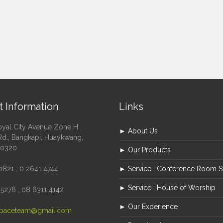
t Information
Links
oyal City Avenue Zone H ,
► About Us
Rd., Bangkapi, Huaykwang,
10320
► Our Products
1821 , 0 2641 4744
► Service : Conference Room 
► Service : House of Worship
5276 , 08 6311 4142
► Our Experience
paceteam@gmail.com