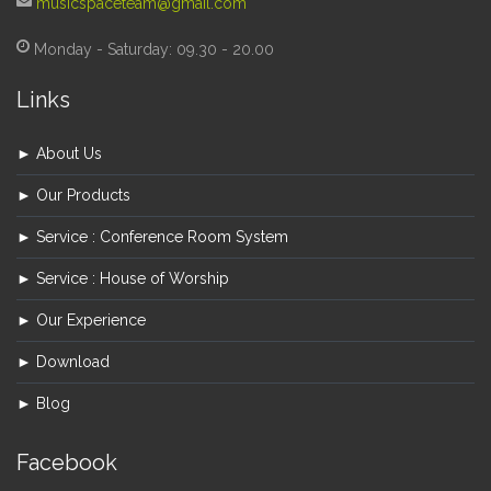
musicspaceteam@gmail.com
Monday - Saturday: 09.30 - 20.00
Links
► About Us
► Our Products
► Service : Conference Room System
► Service : House of Worship
► Our Experience
► Download
► Blog
Facebook