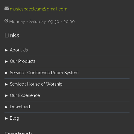
musicspaceteam@gmail.com
Monday - Saturday: 09.30 - 20.00
Links
► About Us
► Our Products
► Service : Conference Room System
► Service : House of Worship
► Our Experience
► Download
► Blog