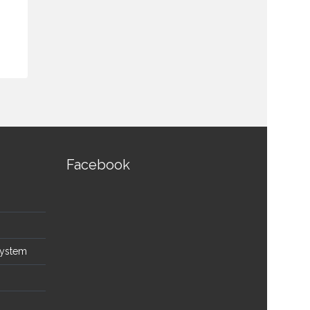
฿
69,000.0
สอบถามและสั่งซื้อสินค้า
สอบถามและส
Facebook
System