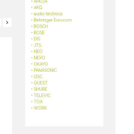
• AHUJA
• AKG
• audio-technica
• Behringer Eurocom
• BOSCH
• BOSE
• DIS
• JTS
• NEO
• NEXO
• OKAYO
• PANASONIC
• QSC
• QUEST
• SHURE
• TELEVIC
• TOA
• WORK
BOSCH CCSD-DS CCS1000D
ไมค์ประชุม
Digital Discussion System
DCNM-WD W
Device
฿
16,700.00