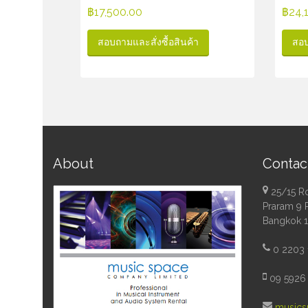
฿
17,500.00
฿
24,
สอบถามและสั่งซื้อสินค้า
สอบ
About
Contac
25/15 R
Praram 9 
Bangkok 
0 2203 
09 5926 
musics