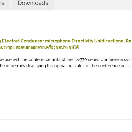
ns
Downloads
74 Electret Condenser microphone Directivity Unidirectional R
ระชุม, ถอดแยกออกจากเครื่องชุดประชุมได้
e use with the conference units of the TS-770 series Conference sys
ead permits displaying the operation status of the conference units.