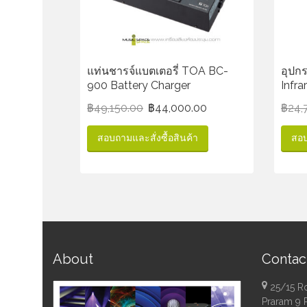
แท่นชารจ์แบตเตอรี่ TOA BC-
อุปก
900 Battery Charger
Infra
฿
49,150.00
฿
44,000.00
฿
24,
สอบถามและสั่งซื้อสินค้า
สอบ
About
Contac
25/15 R
Praram 9 