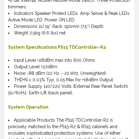
+6 dB. Internal: Active/Passive Mode switch. Three Protection
trimmers.
Indicators Speaker Protect LEDs. Amp Sense & Peak LEDs.
Active Mode LED. Power ON LED.
Dimensions 1U 19″ Rack. 190mm (7.5″) Depth.
Weight 2.9kg (6.6 lbs) net.
System Specifications PS15 TDController-R2
Input Level +28dBm max into 600 Ohms.
Output Level +22dBm.
Noise -88 dBm (22 Hz – 22 kHz, Unweighted).
THD+N < 0.03% Typ. 0.05 Max for +18dBm Output.
Power Supply 110/220 Volts (External Rear Panel Switch),
50/60Hz. Earth-Lift (back panel).
System Operation
Applicable Products The PS15 TDController-R2 is
precisely matched to the PS15-R2 & RS15 cabinets and
includes sophisticated protection systems. Use of either