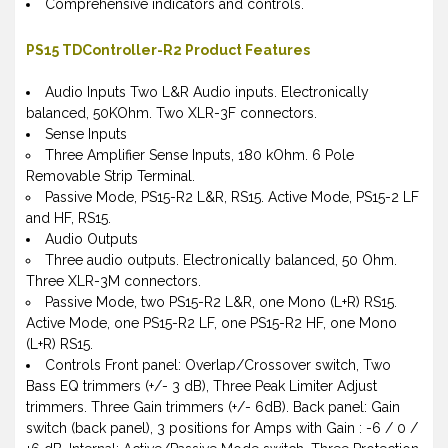
Comprehensive indicators and controls.
PS15 TDController-R2 Product Features
Audio Inputs Two L&R Audio inputs. Electronically
balanced, 50KOhm. Two XLR-3F connectors.
Sense Inputs
Three Amplifier Sense Inputs, 180 kOhm. 6 Pole
Removable Strip Terminal.
Passive Mode, PS15-R2 L&R, RS15. Active Mode, PS15-2 LF
and HF, RS15.
Audio Outputs
Three audio outputs. Electronically balanced, 50 Ohm.
Three XLR-3M connectors.
Passive Mode, two PS15-R2 L&R, one Mono (L+R) RS15.
Active Mode, one PS15-R2 LF, one PS15-R2 HF, one Mono
(L+R) RS15.
Controls Front panel: Overlap/Crossover switch, Two
Bass EQ trimmers (+/- 3 dB), Three Peak Limiter Adjust
trimmers. Three Gain trimmers (+/- 6dB). Back panel: Gain
switch (back panel), 3 positions for Amps with Gain : -6 / 0 /