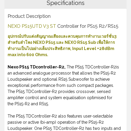
Specifications
Product Description
NEXO PS15UTD V3 ST
Controller for PS15 R2/RS15
อุปกรณ์ปรับแต่งสัญญาณเสียงและควบคุมการทำงานเวอร์ชั่น3
สำหรับลำโพง NEXO PS15 และ NEXO RS15 Sub เพื่อให้การ
ทำงานเป็นไปอย่างเต็มประสิทธิภาพ, Input Level +28dBm
max into 600 Ohms.
Nexo PS15 TDcontroller-R2,
The PS15 TDController-R2is
an advanced analogue processor that allows the PS15-R2
Loudspeaker and optional RS15 Subwoofer to achieve
exceptional performance from such compact packages.
The PS15 TDController-R2 provides crossover, sensed
amplifier control and system equalisation optimised for
the PS15-R2 and RS15.
The PS15 TDController-R2 also features user-selectable
passive or active (bi-amp) operation of the PS15-R2
Loudspeaker. One PS15 TDController-R2 has two inputs and