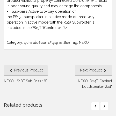
product without a properly-connected Controller will result
in poor sound quality and may damage the components.
Sub-bass Active two-way operation of
the PS15 Loudspeaker in passive mode or three-way
operation in active mode with the RS15 Subwoofer is
included in thePS15TDController-R2
Category:
อุปกรณ์ปรับแต่งสัญญานเสียง
Tag:
NEXO
Previous Product
Next Product
NEXO LS18E Sub Bass 18"
NEXO ID24T Cabinet
Loudspeaker 2x4"
Related products