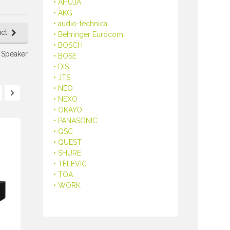
• AHUJA
• AKG
• audio-technica
ct
• Behringer Eurocom
• BOSCH
 Speaker
• BOSE
• DIS
• JTS
• NEO
• NEXO
• OKAYO
• PANASONIC
• QSC
• QUEST
• SHURE
• TELEVIC
• TOA
• WORK