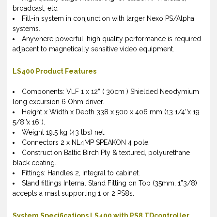
broadcast, etc.
Fill-in system in conjunction with larger Nexo PS/Alpha
systems.
Anywhere powerful, high quality performance is required
adjacent to magnetically sensitive video equipment.
LS400 Product Features
Components: VLF 1 x 12” ( 30cm ) Shielded Neodymium
long excursion 6 Ohm driver.
Height x Width x Depth 338 x 500 x 406 mm (13 1/4’’x 19
5/8’’x 16”).
Weight 19.5 kg (43 lbs) net.
Connectors 2 x NL4MP SPEAKON 4 pole.
Construction Baltic Birch Ply & textured, polyurethane
black coating.
Fittings: Handles 2, integral to cabinet.
Stand fittings Internal Stand Fitting on Top (35mm, 1”3/8)
accepts a mast supporting 1 or 2 PS8s.
System Specifications LS400 with PS8 TDcontroller