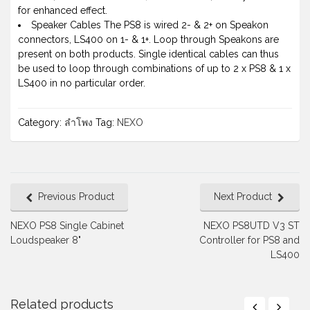
for enhanced effect.
Speaker Cables The PS8 is wired 2- & 2+ on Speakon
connectors, LS400 on 1- & 1+. Loop through Speakons are
present on both products. Single identical cables can thus
be used to loop through combinations of up to 2 x PS8 & 1 x
LS400 in no particular order.
Category:
ลำโพง
Tag:
NEXO
Previous Product
Next Product
NEXO PS8 Single Cabinet
NEXO PS8UTD V3 ST
Loudspeaker 8"
Controller for PS8 and
LS400
Related products