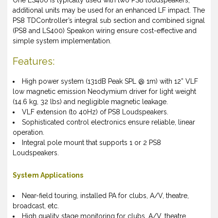
One LS400 is typically used with two PS8 loudspeakers,
additional units may be used for an enhanced LF impact. The
PS8 TDController’s integral sub section and combined signal
(PS8 and LS400) Speakon wiring ensure cost-effective and
simple system implementation.
Features:
High power system (131dB Peak SPL @ 1m) with 12” VLF
low magnetic emission Neodymium driver for light weight
(14.6 kg, 32 lbs) and negligible magnetic leakage.
VLF extension (to 40Hz) of PS8 Loudspeakers.
Sophisticated control electronics ensure reliable, linear
operation.
Integral pole mount that supports 1 or 2 PS8
Loudspeakers.
System Applications
Near-field touring, installed PA for clubs, A/V, theatre,
broadcast, etc.
High quality stage monitoring for clubs, A/V, theatre,