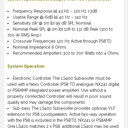
Frequency Response [a] 43 Hz – 120 Hz ±3dB.
Usable Range @-6dB [a] 40 Hz – 140 Hz.
Sensitivity 1W @ 1m [b] 99 dB SPL Nominal.
Nominal Peak SPL @ 1m [b] 128 to 131 dB Peak (300 to
700 W RMS Amp.)
Crossover Frequencies 120 Hz Active through PS8TD.
Nominal Impedance 6 Ohms.
Recommended Amplifiers 300 to 700 Watts into 4 Ohms.
System Operation
Electronic Controller The LS400 Subwoofer must be
used with a Nexo Controller (PS8 TD analogue, NX241 digital
or PS8AMP integrated power amplifier). Use without a
properly connected Controller will result in poor sound
quality and may damage the components.
Sub-bass The LS400 Subwoofer provides optional VLF
extension for PS8 Loudspeakers. Active two-way operation
with the PS8 is included in the PS8TD, NX241 or PS8AMP.
One LS400 matches 2 x PS8, additional LS400 may be used