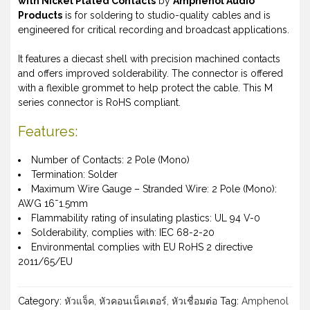
with Nickel Plated Contacts
by
Amphenol Audio
Products
is for soldering to studio-quality cables and is
engineered for critical recording and broadcast applications.
It features a diecast shell with precision machined contacts
and offers improved solderability. The connector is offered
with a flexible grommet to help protect the cable. This M
series connector is RoHS compliant.
Features:
Number of Contacts: 2 Pole (Mono)
Termination: Solder
Maximum Wire Gauge – Stranded Wire: 2 Pole (Mono):
AWG 16˜1.5mm
Flammability rating of insulating plastics: UL 94 V-0
Solderability, complies with: IEC 68-2-20
Environmental complies with EU RoHS 2 directive
2011/65/EU
Category:
หัวแจ็ค, หัวคอนเน็คเตอร์, หัวเชื่อมต่อ
Tag:
Amphenol