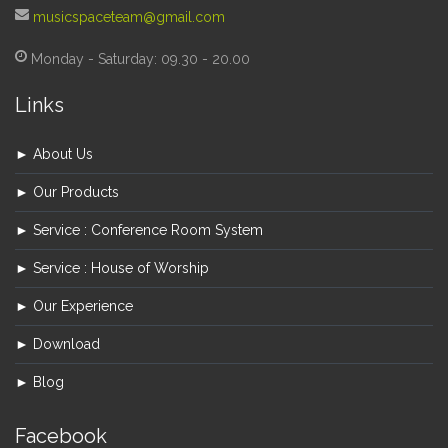
musicspaceteam@gmail.com
Monday - Saturday: 09.30 - 20.00
Links
► About Us
► Our Products
► Service : Conference Room System
► Service : House of Worship
► Our Experience
► Download
► Blog
Facebook