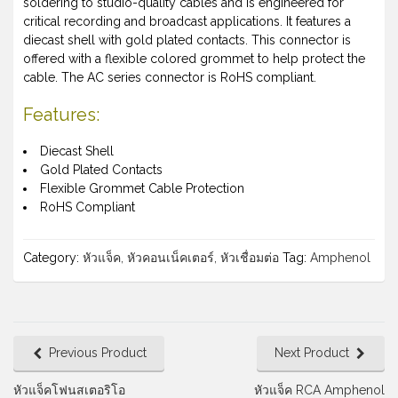
soldering to studio-quality cables and is engineered for
critical recording and broadcast applications. It features a
diecast shell with gold plated contacts. This connector is
offered with a flexible colored grommet to help protect the
cable. The AC series connector is RoHS compliant.
Features:
Diecast Shell
Gold Plated Contacts
Flexible Grommet Cable Protection
RoHS Compliant
Category:
หัวแจ็ค, หัวคอนเน็คเตอร์, หัวเชื่อมต่อ
Tag:
Amphenol
Previous Product
Next Product
หัวแจ็คโฟนสเตอริโอ
หัวแจ็ค RCA Amphenol