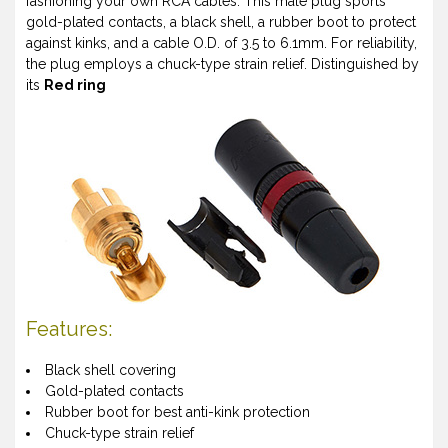
fashioning your own RCA cables. This male plug sports
gold-plated contacts, a black shell, a rubber boot to protect
against kinks, and a cable O.D. of 3.5 to 6.1mm. For reliability,
the plug employs a chuck-type strain relief. Distinguished by
its
Red ring
Features:
Black shell covering
Gold-plated contacts
Rubber boot for best anti-kink protection
Chuck-type strain relief