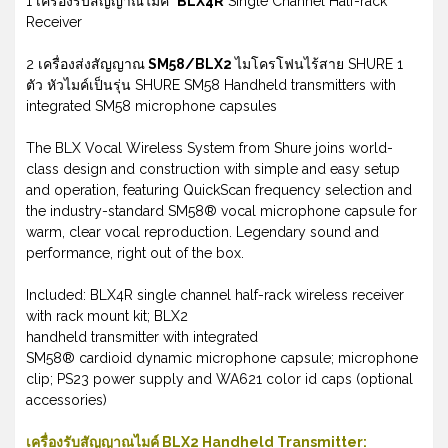
1 เครื่องรับสัญญาณไมค์
BLX4R
Single Channel Half-rack
Receiver
2 เครื่องส่งสัญญาณ
SM58/BLX2
ไมโครโฟนไร้สาย SHURE 1
ตัว หัวไมค์เป็นรุ่น SHURE SM58 Handheld transmitters with
integrated SM58 microphone capsules
The BLX Vocal Wireless System from Shure joins world-
class design and construction with simple and easy setup
and operation, featuring QuickScan frequency selection and
the industry-standard SM58® vocal microphone capsule for
warm, clear vocal reproduction. Legendary sound and
performance, right out of the box.
Included: BLX4R single channel half-rack wireless receiver
with rack mount kit; BLX2
handheld transmitter with integrated
SM58® cardioid dynamic microphone capsule; microphone
clip; PS23 power supply and WA621 color id caps (optional
accessories)
เครื่องรับสัญญาณไมค์ BLX2 Handheld Transmitter: