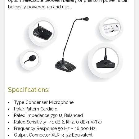
option selectable between battery or phantom power, It can
be easily powered up and use.
Specifications:
Type Condenser Microphone
Polar Pattern Cardioid
Rated Impedance 750 Ω, Balanced
Rated Sensitivity -41 dB (1 kHz, 0 dB=1 V/Pa)
Frequency Response 50 Hz – 16,000 Hz
Output Connector XLR-3-32 Equivalent