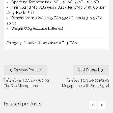
Operating Temperature 0 oC – 40 oC (32oF – 104 oF)
Finish Stand Mic: ABS Resin, Black, Paint Mic Shaft: Copper
alloy, Black, Paint
Dimensions 110 (W) x 145 (D) x 532 (H) mm (4.3″ x 5.7″ x
20.9″)
Weight 550g (exclude batteries)
Category:
ก้านพร้อมไมค์ชุดประชุม
Tag:
TOA
Previous Product
Next Product
ไมโครโฟน TOA EM-360 AS
โทรโข่ง TOA ER-2215S AS
Tie-Cilp Microphone
Megaphone with Siren Signal
Related products