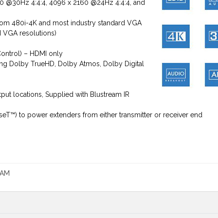
0 @30Hz 4:4:4, 4096 x 2160 @24Hz 4:4:4, and
from 480i-4K and most industry standard VGA
ed VGA resolutions)
ontrol) – HDMI only
ing Dolby TrueHD, Dolby Atmos, Dolby Digital
tput locations, Supplied with Blustream IR
eT™) to power extenders from either transmitter or receiver end
EAM