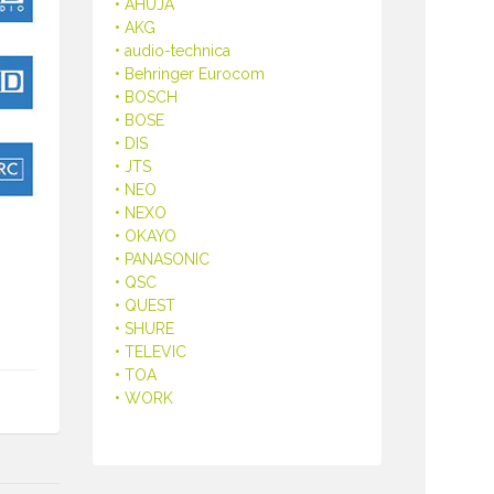
• AHUJA
• AKG
• audio-technica
• Behringer Eurocom
• BOSCH
• BOSE
• DIS
• JTS
• NEO
• NEXO
• OKAYO
• PANASONIC
• QSC
• QUEST
• SHURE
• TELEVIC
• TOA
• WORK