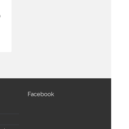
BLUSTREAM SW41AB-V2 4-
BLUSTREA
h
Way 4K HDMI Switcher
HDBaseT C
฿
9,000.00
฿
44,700.00
สอบถามและสั่งซื้อสินค้า
สอบถามและส
Facebook