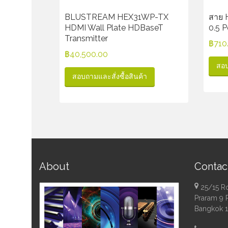
BLUSTREAM HEX31WP-TX
สาย
HDMI Wall Plate HDBaseT
0.5 
Transmitter
฿
710
฿
40,500.00
สอบ
สอบถามและสั่งซื้อสินค้า
About
Contac
25/15 R
Praram 9 
Bangkok 