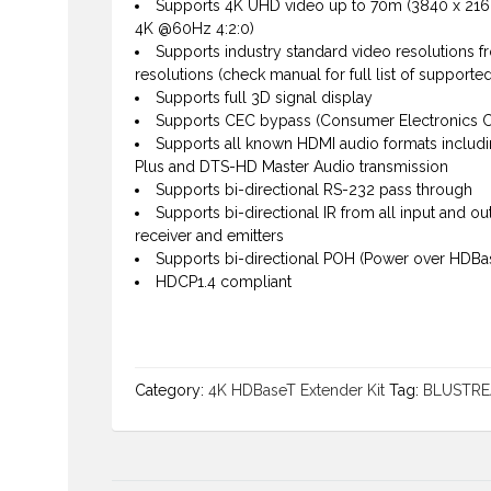
Supports 4K UHD video up to 70m (3840 x 216
4K @60Hz 4:2:0)
Supports industry standard video resolutions 
resolutions (check manual for full list of support
Supports full 3D signal display
Supports CEC bypass (Consumer Electronics C
Supports all known HDMI audio formats includ
Plus and DTS-HD Master Audio transmission
Supports bi-directional RS-232 pass through
Supports bi-directional IR from all input and ou
receiver and emitters
Supports bi-directional POH (Power over HDBas
HDCP1.4 compliant
Category:
4K HDBaseT Extender Kit
Tag:
BLUSTR