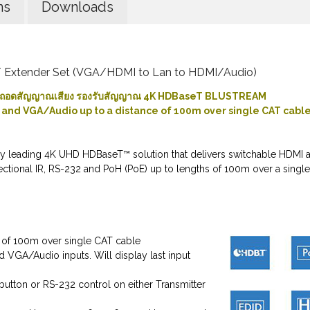
ns
Downloads
Extender Set (VGA/HDMI to Lan to HDMI/Audio)
อมถอดสัญญาณเสียง รองรับสัญญาณ 4K HDBaseT BLUSTREAM
nd VGA/Audio up to a distance of 100m over single CAT cable,
try leading 4K UHD HDBaseT™ solution that delivers switchable HDMI 
rectional IR, RS-232 and PoH (PoE) up to lengths of 100m over a singl
 of 100m over single CAT cable
 VGA/Audio inputs. Will display last input
utton or RS-232 control on either Transmitter