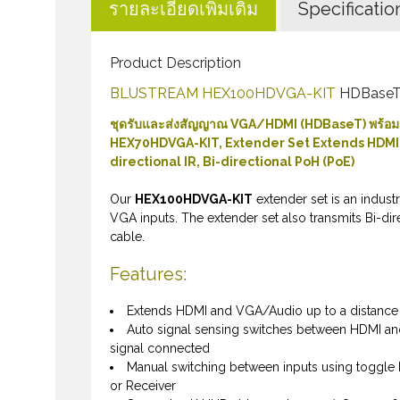
รายละเอียดเพิ่มเติม
Specificatio
Product Description
BLUSTREAM HEX100HDVGA-KIT
HDBaseT 
ชุดรับและส่งสัญญาณ VGA/HDMI (HDBaseT) พร้
HEX70HDVGA-KIT, Extender Set Extends HDMI a
directional IR, Bi-directional PoH (PoE)
Our
HEX100HDVGA-KIT
extender set is an indus
VGA inputs. The extender set also transmits Bi-di
cable.
Features:
Extends HDMI and VGA/Audio up to a distance
Auto signal sensing switches between HDMI and
signal connected
Manual switching between inputs using toggle b
or Receiver