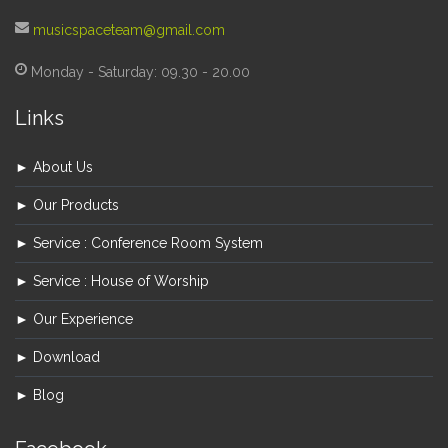
musicspaceteam@gmail.com
Monday - Saturday: 09.30 - 20.00
Links
► About Us
► Our Products
► Service : Conference Room System
► Service : House of Worship
► Our Experience
► Download
► Blog