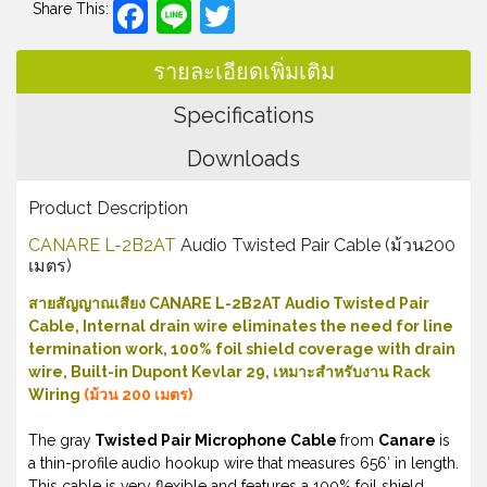
Facebook
Line
Twitter
Share This:
รายละเอียดเพิ่มเติม
Specifications
Downloads
Product Description
CANARE L-2B2AT
Audio Twisted Pair Cable (ม้วน200
เมตร)
สายสัญญาณเสียง CANARE L-2B2AT Audio Twisted Pair
Cable, Internal drain wire eliminates the need for line
termination work, 100% foil shield coverage with drain
wire, Built-in Dupont Kevlar 29, เหมาะสำหรับงาน Rack
Wiring
(ม้วน 200 เมตร)
The gray
Twisted Pair Microphone Cable
from
Canare
is
a thin-profile audio hookup wire that measures 656′ in length.
This cable is very flexible and features a 100% foil shield,