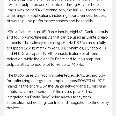
kW total output power. Capable of driving Hi-Z or Lo-Z
loads with powerTANK technology, the IX60:4 is ideal for a
wide range of applications including sports venues, houses
of worship, live performance spaces and hospitality.
IX60:4 features eight (8) Dante inputs, eight (8) Dante outputs
and four (4) mic/line inputs that can be used as Dante break-
in points. The natively operating 96 kHz DSP features a fully
equipped 12 x 12 matrix mixer, EQs, dynamics, Dynacord FX
and FIR-Drive capability. All 12 inputs feature pilot-tone
detection, while the eight (8) Dante and four (4) amplifier
outputs allow to add pilot tones up to 30 kHz.
The IX60:4 uses Dynacord‘s patented ecoRAIL technology
for optimizing energy consumption. ghostPOWER via POE
maintains the entire DSP, the Dante network and all mic/line
inputs active, independent of the mains power. The
integrated MXEstyle TaskEngine allows for system
automation, scheduling, control, and integration to third party
devices.