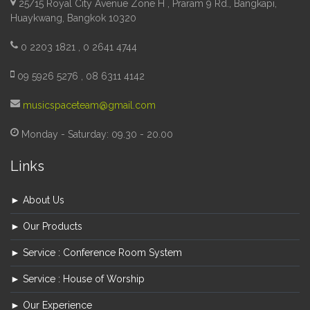
25/15 Royal City Avenue Zone H , Praram 9 Rd., Bangkapi,
Huaykwang, Bangkok 10320
0 2203 1821 , 0 2641 4744
09 5926 5276 , 08 6311 4142
musicspaceteam@gmail.com
Monday - Saturday: 09.30 - 20.00
Links
► About Us
► Our Products
► Service : Conference Room System
► Service : House of Worship
► Our Experience