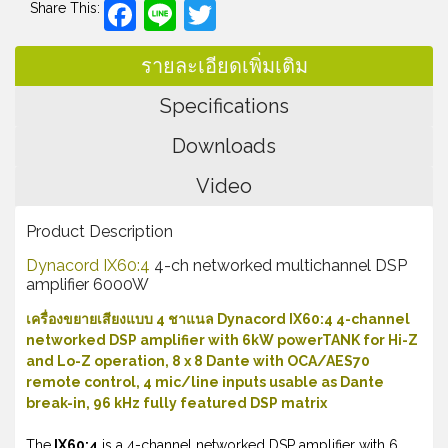
Facebook
Line
Twitter
Share This:
รายละเอียดเพิ่มเติม
Specifications
Downloads
Video
Product Description
Dynacord IX60:4
4-ch networked multichannel DSP
amplifier 6000W
เครื่องขยายเสียงแบบ 4 ชาแนล Dynacord IX60:4 4-channel
networked DSP amplifier with 6kW powerTANK for Hi-Z
and Lo-Z operation, 8 x 8 Dante with OCA/AES70
remote control, 4 mic/line inputs usable as Dante
break-in, 96 kHz fully featured DSP matrix
The
IX60:4
is a 4-channel networked DSP amplifier with 6