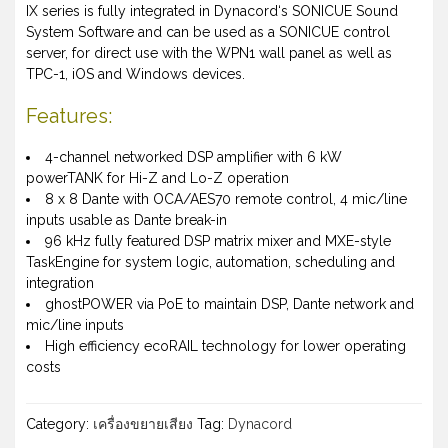
IX series is fully integrated in Dynacord‘s SONICUE Sound
System Software and can be used as a SONICUE control
server, for direct use with the WPN1 wall panel as well as
TPC-1, iOS and Windows devices.
Features:
4-channel networked DSP amplifier with 6 kW
powerTANK for Hi-Z and Lo-Z operation
8 x 8 Dante with OCA/AES70 remote control, 4 mic/line
inputs usable as Dante break-in
96 kHz fully featured DSP matrix mixer and MXE-style
TaskEngine for system logic, automation, scheduling and
integration
ghostPOWER via PoE to maintain DSP, Dante network and
mic/line inputs
High efficiency ecoRAIL technology for lower operating
costs
Category:
เครื่องขยายเสียง
Tag:
Dynacord