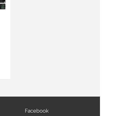
เครื่องขยายเสียงระบบประกาศ
เครื่องขยา
TOA DA-Z250D AS Dual
8Ch Amplifi
Power...
฿
41,700.00
฿
20,990.00
฿
18,900.00
สอบถามและส
สอบถามและสั่งซื้อสินค้า
Facebook