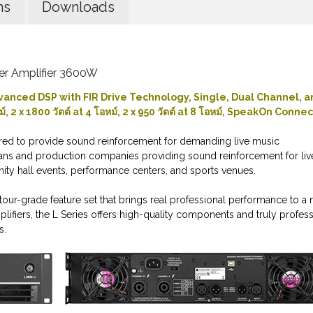
ns
Downloads
er Amplifier 3600W
dvanced DSP with FIR Drive Technology, Single, Dual Channel, 
์, 2 x 1800 วัตต์ at 4 โอหม์, 2 x 950 วัตต์ at 8 โอหม์, SpeakOn Conne
ered to provide
sound
reinforcement for demanding live music
cians and production companies providing
sound
reinforcement for liv
ty hall events, performance centers, and sports venues.
 tour-grade feature set that brings real professional performance to a 
lifiers, the L Series offers high-quality components and truly profess
s.