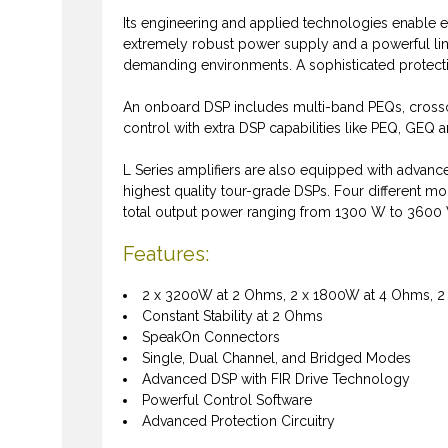
Its engineering and applied technologies enable 
extremely robust
power
supply and a powerful li
demanding environments. A sophisticated protection
An onboard
DSP
includes multi-band PEQs, crosso
control with extra
DSP
capabilities like PEQ, GEQ 
L Series amplifiers are also equipped with advanc
highest quality tour-grade DSPs. Four differen
t mo
total output
power
ranging from 1300 W to 3600
Features:
2 x 3200W at 2 Ohms, 2 x 1800W at 4 Ohms, 
Constant Stability at 2 Ohms
SpeakOn Connectors
Single, Dual Channel, and Bridged Modes
Advanced DSP with FIR Drive Technology
Powerful Control Software
Advanced Protection Circuitry