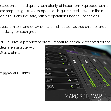
exceptional
sound
quality with plenty of
headroom
. Equipped with an
near
amp
design, flawless operation is guaranteed – even in the most
 circuit ensures safe, reliable operation under all conditions.
vers, limiters, and
delay
per
channel
. It also has true
channel
groupi
and
delay
for each group.
ed FIR-Drive, a proprietary premium feature normally reserved for the
dels are available, with
 W at 4
ohms
.
2 x 950W at 8 Ohms