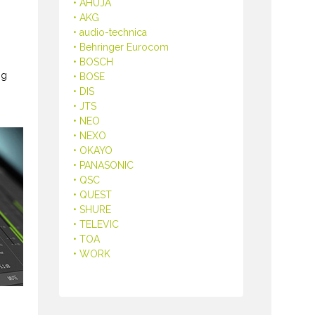
• AHUJA
• AKG
• audio-technica
• Behringer Eurocom
• BOSCH
ng
• BOSE
• DIS
• JTS
• NEO
• NEXO
• OKAYO
• PANASONIC
• QSC
• QUEST
• SHURE
• TELEVIC
• TOA
• WORK