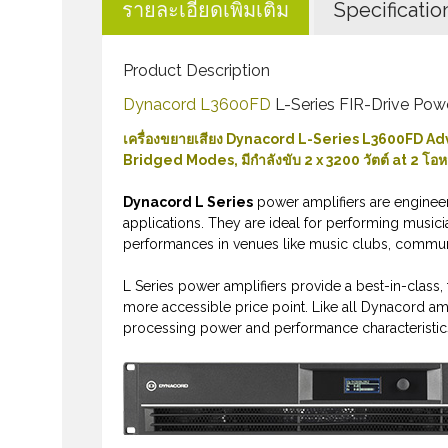
รายละเอียดเพิ่มเติม
Specificatio
Product Description
Dynacord L3600FD
L-Series FIR-Drive Pow
เครื่องขยายเสียง Dynacord L-Series L3600FD A
Bridged Modes, มีกำลังขับ 2 x 3200 วัตต์ at 2 โอหม
Dynacord L Series
power
amplifiers are engine
applications. They are ideal for performing musi
performances in venues like music clubs, communi
L Series
power
amplifiers provide a best-in-class,
more accessible price point. Like all Dynacord amp
processing
power
and performance characteristic