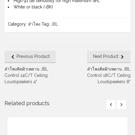
High 91 dB sensitivity for high maximum SPL
White or black (-BK)
Category:
ลำโพง
Tag:
JBL
Previous Product
Next Product
ลำโพงติดฝ้าเพดาน JBL
ลำโพงติดฝ้าเพดาน JBL
Control 14C/T Ceiling
Control 18C/T Ceiling
Loudspeakers 4"
Loudspeakers 8"
Related products