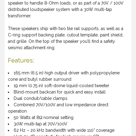
speaker to handle 8-Ohm loads, or as part of a 70V / 100V
distributed loudspeaker system with a 30W multi-tap
transformer.
These speakers ship with two tile rail supports, as well as a
C-ring support backing plate, cutout template, paint shield,
and grille. On the top of the speaker you’ll find a safety
seismic attachment ring.
Features:
165 mm (6.5 in) high output driver with polypropylene
cone and butyl rubber surround
19 mm (0.75 in) soft-dome liquid-cooled tweeter
Blind-mount backcan for quick and easy install
Dual conduit/cable clamps
Combined 70V/100V and low impedance direct
operation
50 Watts at 8Ω nominal setting
30W multi-tap at 70V/100V
62 Hz – 20 kHz bandwidth with wide 110° coverage