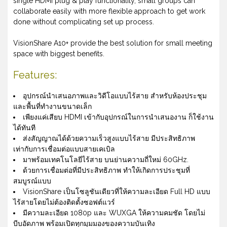
single HDMI plug & play functionality, small groups can
collaborate easily with more flexible approach to get work
done without complicating set up process.
VisionShare A10+ provide the best solution for small meeting
space with biggest benefits.
Features:
อุปกรณ์นำเสนอภาพและวิดีโอแบบไร้สาย สำหรับห้องประชุม
และพื้นที่ทำงานขนาดเล็ก
เพียงแค่เสียบ HDMI เข้ากับอุปกรณ์ในการนำเสนองาน ก็ใช้งาน
ได้ทันที
ส่งสัญญาณได้ด้วยความเร็วสูงแบบไร้สาย มีประสิทธิภาพ
เท่ากับการเชื่อมต่อแบบสายเคเบิล
มาพร้อมเทคโนโลยีไร้สาย บนย่านความถี่ใหม่ 60GHz.
ด้วยการเชื่อมต่อที่มีประสิทธิภาพ ทำให้เกิดการประชุมที่
สมบูรณ์แบบ
VisionShare เป็นโซลูชันเดียวที่ให้ความละเอียด Full HD แบบ
ไร้สายโดยไม่ต้องติดตั้งซอฟต์แวร์
มีความละเอียด 1080p และ WUXGA ให้ความคมชัด โดยไม่
บีบอัดภาพ พร้อมเปิดทุกมุมมองของความบันเทิง