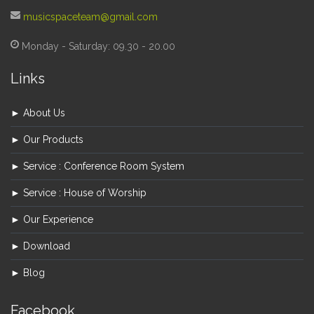
musicspaceteam@gmail.com
Monday - Saturday: 09.30 - 20.00
Links
► About Us
► Our Products
► Service : Conference Room System
► Service : House of Worship
► Our Experience
► Download
► Blog
Facebook