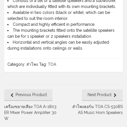
Consists of a set of 4 satellite speakers and a subwoofer,
which are individually fitted with its own mounting brackets.
Available in two colors (black or white), which can be
selected to suit the room interior.
Compact and highly efficient in performance.
The mounting brackets fitted onto the satellite speakers
can be for 1 speaker or 2 speakers installation.
Horizontal and vertical angles can be easily adjusted
during installations onto ceilings or walls.
Category:
ลำโพง
Tag:
TOA
Previous Product
Next Product
เครื่องขยายเสียง TOA A-1803
ลำโพงฮอร์น TOA CS-530BS
ER Mixer Power Amplifier 30
AS Music Horn Speakers
W