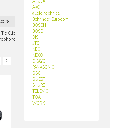
• AHUJA
• AKG
• audio-technica
• Behringer Eurocom
ct
• BOSCH
• BOSE
Tie Clip
• DIS
rophone
• JTS
• NEO
• NEXO
• OKAYO
• PANASONIC
• QSC
• QUEST
• SHURE
• TELEVIC
• TOA
• WORK