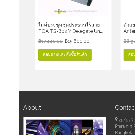
ไมค์ประชุมชุดประธานไร้สาย
ตัวแ
TOA TS-802 Y Delegate Un...
Anten
฿
17,440.00
฿
15,600.00
฿
6,9
สอบถามและสั่งซื้อสินค้า
สอบ
About
Contac
25/15 R
Praram 9 
Bangkok 