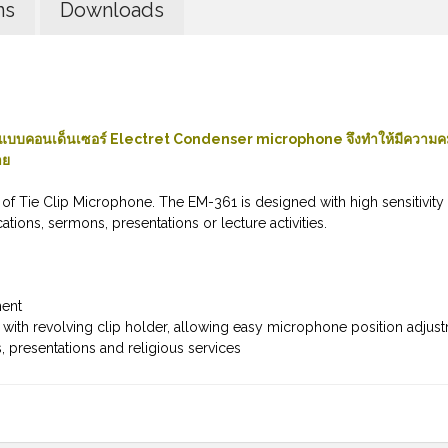
ns
Downloads
์แบบคอนเด็นเซอร์ Electret Condenser microphone จึงทำให้มีความค
าย
f Tie Clip Microphone. The EM-361 is designed with high sensitivity
cations, sermons, presentations or lecture activities.
ment
ith revolving clip holder, allowing easy microphone position adjus
s, presentations and religious services