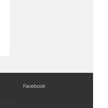
ย
ฐานไมโครโฟนพร้อมลำโพง
วอลลุ่มสวิ
สำหรับผู้ร่วมประชุม...
Attenuator
฿
7,690.00
฿
6,550.00
฿
1,350.00
สอบถามและสั่งซื้อสินค้า
สอบถามและส
Facebook