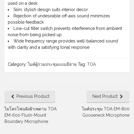
used on a desk
Slim, stylish design suits interior decor
Rejection of undesirable off-axis sound minimizes
possible feedback
Low-cut filter switch prevents interference from ambient
noise from being picked up
Wide frequency range provides well-balanced sound
with clarity and a satisfying tonal response
Category:
ไมค์ผู้ร่วมประชุมแบบมีสาย
Tag:
TOA
Previous Product
Next Product
ไมโครโฟนฝังฝ้าเพดาน TOA
ไมค์ประชุม TOA EM-800
EM-600 Flush-Mount
Gooseneck Microphone
Boundary Microphone