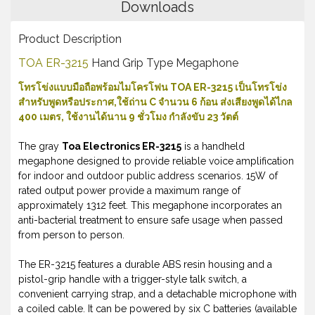
Downloads
Product Description
TOA ER-3215
Hand Grip Type Megaphone
โทรโข่งแบบมือถือพร้อมไมโครโฟน TOA ER-3215 เป็นโทรโข่ง
สำหรับพูดหรือประกาศ,ใช้ถ่าน C จำนวน 6 ก้อน ส่งเสียงพูดได้ไกล
400 เมตร, ใช้งานได้นาน 9 ชั่วโมง กำลังขับ 23 วัตต์
The gray
Toa Electronics ER-3215
is a handheld
megaphone designed to provide reliable voice amplification
for indoor and outdoor public address scenarios. 15W of
rated output power provide a maximum range of
approximately 1312 feet. This megaphone incorporates an
anti-bacterial treatment to ensure safe usage when passed
from person to person.
The ER-3215 features a durable ABS resin housing and a
pistol-grip handle with a trigger-style talk switch, a
convenient carrying strap, and a detachable microphone with
a coiled cable. It can be powered by six C batteries (available