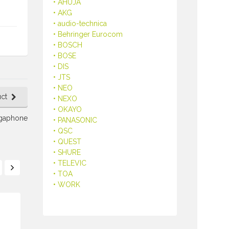
• AHUJA
• AKG
• audio-technica
• Behringer Eurocom
• BOSCH
• BOSE
• DIS
• JTS
• NEO
ct
• NEXO
• OKAYO
egaphone
• PANASONIC
• QSC
• QUEST
• SHURE
• TELEVIC
• TOA
• WORK