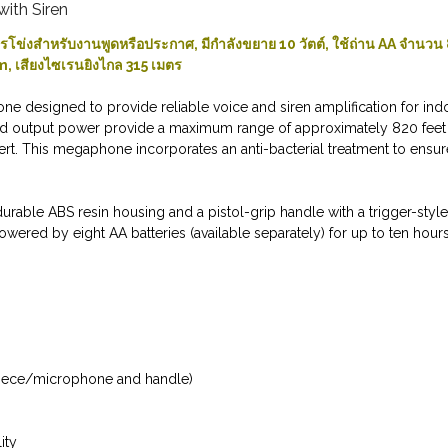
ith Siren
โข่งสำหรับงานพูดหรือประกาศ, มีกำลังขยาย 10 วัตต์, ใช้ถ่าน AA จำนวน
0m, เสียงไซเรนยิงไกล 315 เมตร
e designed to provide reliable voice and siren amplification for ind
ed output power provide a maximum range of approximately 820 feet 
alert. This megaphone incorporates an anti-bacterial treatment to ensur
able ABS resin housing and a pistol-grip handle with a trigger-style
owered by eight AA batteries (available separately) for up to ten hours
hpiece/microphone and handle)
ity