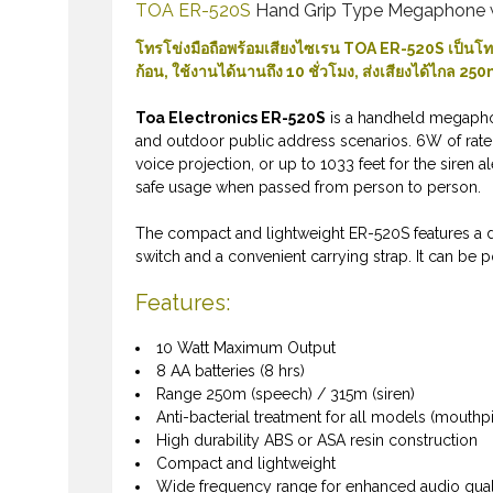
TOA ER-520S
Hand Grip Type Megaphone w
โทรโข่งมือถือพร้อมเสียงไซเรน TOA ER-520S เป็นโทร
ก้อน, ใช้งานได้นานถึง 10 ชั่วโมง, ส่งเสียงได้ไกล 25
Toa Electronics ER-520S
is a handheld megaphon
and outdoor public address scenarios. 6W of rat
voice projection, or up to 1033 feet for the siren 
safe usage when passed from person to person.
The compact and lightweight ER-520S features a dur
switch and a convenient carrying strap. It can be p
Features:
10 Watt Maximum Output
8 AA batteries (8 hrs)
Range 250m (speech) / 315m (siren)
Anti-bacterial treatment for all models (mout
High durability ABS or ASA resin construction
Compact and lightweight
Wide frequency range for enhanced audio qual