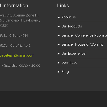
t Information
Links
oyal City Avenue Zone H ,
► About Us
Rd., Bangkapi, Huaykwang,
10320
► Our Products
1821 , 0 2641 4744
► Service : Conference Room 
► Service : House of Worship
5276 , 08 6311 4142
► Our Experience
paceteam@gmail.com
► Download
- Saturday: 09.30 - 20.00
► Blog