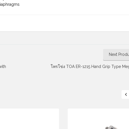
diaphragms
Next Produ
ith
โทรโข่ง TOA ER-1215 Hand Grip Type M