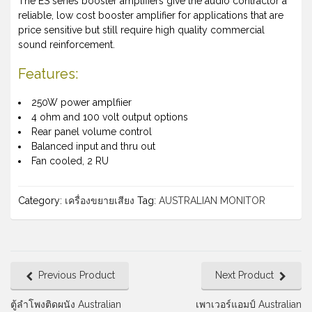
The ES series booster amplifiers give the audio contractor a
reliable, low cost booster amplifier for applications that are
price sensitive but still require high quality commercial
sound reinforcement.
Features:
250W power amplfiier
4 ohm and 100 volt output options
Rear panel volume control
Balanced input and thru out
Fan cooled, 2 RU
Category:
เครื่องขยายเสียง
Tag:
AUSTRALIAN MONITOR
Previous Product
Next Product
ตู้ลําโพงติดผนัง Australian
เพาเวอร์แอมป์ Australian