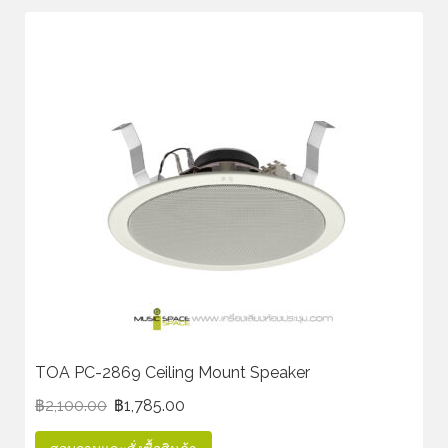
TOA PC-2869 Ceiling Mount Speaker
฿
2,100.00
฿
1,785.00