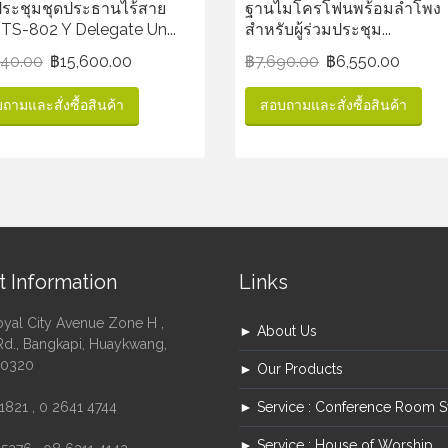
ประชุมชุดประธานไร้สาย
ฐานไมโครโฟนพร้อมลำโพง
TS-802 Y Delegate Un...
สำหรับผู้ร่วมประชุม...
440.00
฿
15,600.00
฿
7,690.00
฿
6,550.00
ถามและสั่งซื้อสินค้า
สอบถามและสั่งซื้อสินค้า
t Information
Links
oyal City Avenue Zone H ,
► About Us
Rd., Bangkapi, Huaykwang,
10320
► Our Products
1821 , 0 2641 4744
► Service : Conference Room 
► Service : House of Worship