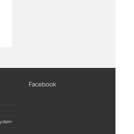
ตัวกระจายสัญญาณ TOA YW-
แอมป์ขยายเ
1024 Antenna Distributor
Mixer Powe
฿
6,550.00
฿
5,900.00
฿
22,800.00
สอบถามและสั่งซื้อสินค้า
สอบถามและส
Facebook
System