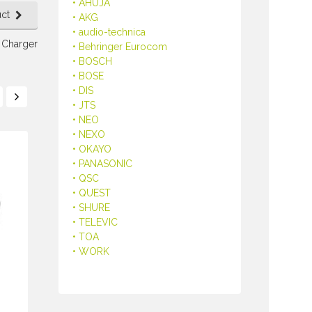
• AHUJA
ct
• AKG
• audio-technica
 Charger
• Behringer Eurocom
• BOSCH
• BOSE
• DIS
• JTS
• NEO
• NEXO
• OKAYO
• PANASONIC
• QSC
• QUEST
• SHURE
• TELEVIC
• TOA
• WORK