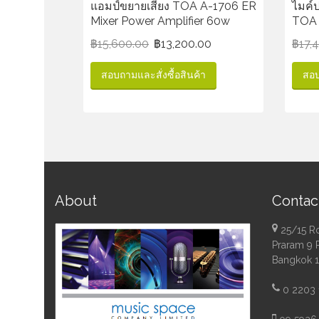
แอมป์ขยายเสียง TOA A-1706 ER
ไมค์
Mixer Power Amplifier 60w
TOA 
฿
15,600.00
฿
13,200.00
฿
17,
สอบถามและสั่งซื้อสินค้า
สอบ
About
Contac
25/15 R
Praram 9 
Bangkok 
0 2203 