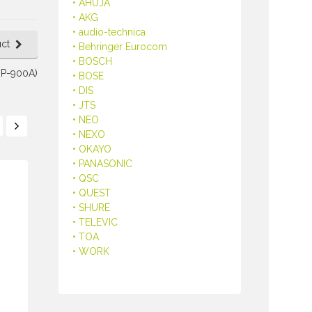
• AHUJA
• AKG
• audio-technica
ct
• Behringer Eurocom
• BOSCH
BP-900A)
• BOSE
• DIS
• JTS
• NEO
• NEXO
• OKAYO
• PANASONIC
• QSC
• QUEST
• SHURE
• TELEVIC
• TOA
• WORK