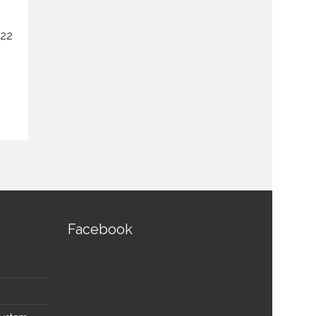
22
ก้านพร้อมไมค์ชุดประชุม TOA
ก้านพร้อมไ
TS-904 Long Microphone
TS-774 Lon
฿
4,800.00
฿
4,080.00
฿
4,600.00
สอบถามและสั่งซื้อสินค้า
สอบถามและส
Facebook