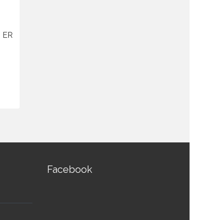
2 ER
แอมป์ขยายเสียง TOA A-2120 H
เครื่องจ่า
Mixer Power Amplifier 120w
770 Central
฿
12,300.00
฿
10,455.00
฿
24,050.00
สอบถามและสั่งซื้อสินค้า
สอบถามและส
Facebook