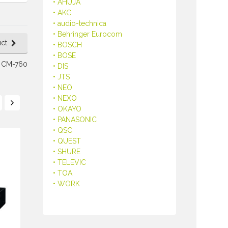
• AHUJA
• AKG
• audio-technica
• Behringer Eurocom
ct
• BOSCH
• BOSE
r CM-760
• DIS
• JTS
• NEO
• NEXO
• OKAYO
• PANASONIC
• QSC
• QUEST
• SHURE
• TELEVIC
• TOA
• WORK