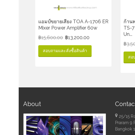
แอมป์ขยายเสียง TOA A-1706 ER
ก้าน
Mixer Power Amplifier 60w
TS-7
Un...
฿
15,600.00
฿
13,200.00
฿
3,5
สอบถามและสั่งซื้อสินค้า
สอบ
About
Contac
25/15 R
Praram 9 
Bangkok 