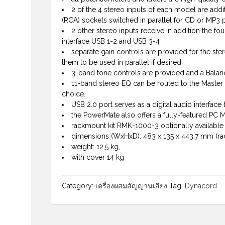
2 of the 4 stereo inputs of each model are addi
(RCA) sockets switched in parallel for CD or MP3 p
2 other stereo inputs receive in addition the fou
interface USB 1-2 and USB 3-4
separate gain controls are provided for the ste
them to be used in parallel if desired.
3-band tone controls are provided and a Balanc
11-band stereo EQ can be routed to the Master 
choice.
USB 2.0 port serves as a digital audio interfa
the PowerMate also offers a fully-featured PC M
rackmount kit RMK-1000-3 optionally available
dimensions (WxHxD): 483 x 135 x 443,7 mm (rack
weight: 12,5 kg,
with cover 14 kg
Category:
เครื่องผสมสัญญานเสียง
Tag:
Dynacord