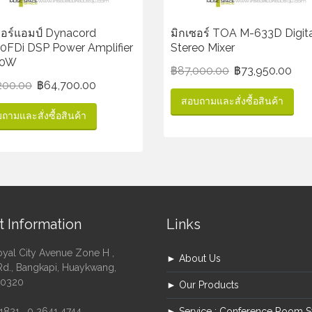
วอร์แอมป์ Dynacord
มิกเซอร์ TOA M-633D Digit
0FDi DSP Power Amplifier
Stereo Mixer
50W
฿
87,000.00
฿
73,950.00
200.00
฿
64,700.00
สอบถามและสั่งซื้อสินค้า
ถามและสั่งซื้อสินค้า
t Information
Links
oyal City Avenue Zone H ,
► About Us
Rd., Bangkapi, Huaykwang,
10320
► Our Products
1821 , 0 2641 4744
► Service : Conference Room 