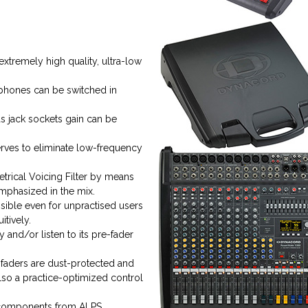
xtremely high quality, ultra-low
hones can be switched in
as jack sockets gain can be
erves to eliminate low-frequency
trical Voicing Filter by means
emphasized in the mix.
sible even for unpractised users
itively.
 and/or listen to its pre-fader
 faders are dust-protected and
also a practice-optimized control
y components from ALPS.