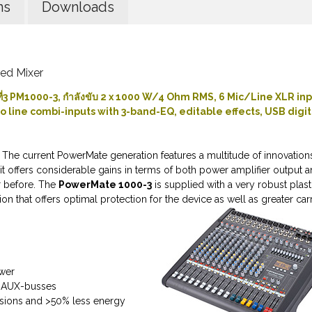
ns
Downloads
ed Mixer
ที่3 PM1000-3, กำลังขับ 2 x 1000 W/4 Ohm RMS, 6 Mic/Line XLR in
 line combi-inputs with 3-band-EQ, editable effects, USB digit
The current PowerMate generation features a multitude of innovation
 it offers considerable gains in terms of both power amplifier output 
r before. The
PowerMate 1000-3
is supplied with a very robust plasti
ion that offers optimal protection for the device as well as greater car
wer
6 AUX-busses
sions and >50% less energy