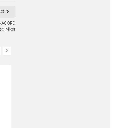
ct
DYNACORD
ed Mixer