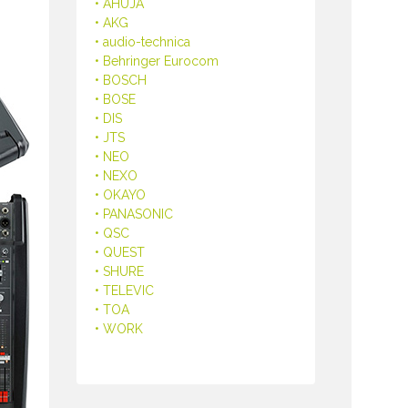
• AHUJA
• AKG
• audio-technica
• Behringer Eurocom
• BOSCH
• BOSE
• DIS
• JTS
• NEO
• NEXO
• OKAYO
• PANASONIC
• QSC
• QUEST
• SHURE
• TELEVIC
• TOA
• WORK