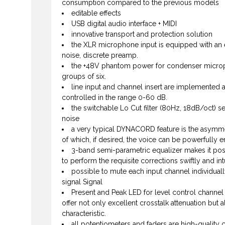
consumption compared to the previous models
editable effects
USB digital audio interface + MIDI
innovative transport and protection solution
the XLR microphone input is equipped with an e
noise, discrete preamp.
the +48V phantom power for condenser microp
groups of six.
line input and channel insert are implemented 
controlled in the range 0-60 dB.
the switchable Lo Cut filter (80Hz, 18dB/oct) s
noise
a very typical DYNACORD feature is the asymme
of which, if desired, the voice can be powerfully 
3-band semi-parametric equalizer makes it pos
to perform the requisite corrections swiftly and intu
possible to mute each input channel individually
signal Signal
Present and Peak LED for level control channel
offer not only excellent crosstalk attenuation but 
characteristic.
all potentiometers and faders are high-qualit