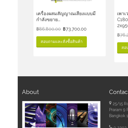
เครื่องผสมสัญญาณเสียงแบบมี
เพาเ
กำลังขยาย...
C180
2x9
฿
86,800.00
฿
73,700.00
฿
76,
สอบถามและสั่งซื้อสินค้า
สอบ
About
Contac
25/15 R
Praram 9 
Bangkok 
0 2203 